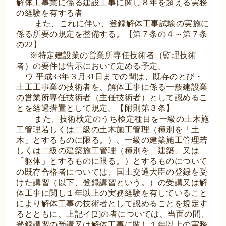
解体工事業に係る建設工事に関し８年を超える実務
の経験を有する者
また、これに伴い、登録解体工事試験の実施に
係る所要の規定を整備する。【第７条の４～第７条
の22】
※特定建設業の営業所専任技術者（監理技術
者）の要件は告示において定める予定。
ウ 平成33年３月31日までの間は、既存のとび・
土工工事業の技術者を、解体工事に係る一般建設業
の営業所専任技術者（主任技術者）として認めるこ
とを経過措置として規定。【附則第３条】
また、技術検定のうち検定種目を一級の土木施
工管理若しくは二級の土木施工管理（種別を「土
木」とするものに限る。）、一級の建築施工管理若
しくは二級の建築施工管理（種別を「建築」又は
「躯体」とするものに限る。）とするものについて
の既存合格者については、国土交通大臣の登録を受
けた講習（以下、登録講習という。）の受講又は解
体工事に関し１年以上の実務経験を有していること
により解体工事の技術者として認めることを規定す
るとともに、上記イ[2]の者については、当面の間、
登録講習の受講又は解体工事に関し１年以上の実務