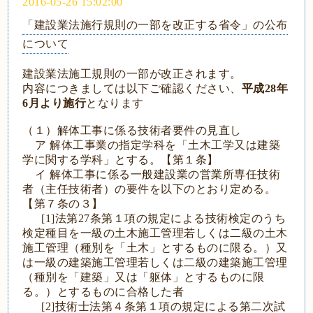
2016-05-26 15:02:00
「建設業法施行規則の一部を改正する省令」の公布
について
建設業法施工規則の一部が改正されます。
内容につきましては以下ご確認ください、
平成28年
6月より施行
となります
（１）解体工事に係る技術者要件の見直し
ア 解体工事業の指定学科を「土木工学又は建築
学に関する学科」とする。【第１条】
イ 解体工事に係る一般建設業の営業所専任技術
者（主任技術者）の要件を以下のとおり定める。
【第７条の３】
[1]法第27条第１項の規定による技術検定のうち
検定種目を一級の土木施工管理若しくは二級の土木
施工管理（種別を「土木」とするものに限る。）又
は一級の建築施工管理若しくは二級の建築施工管理
（種別を「建築」又は「躯体」とするものに限
る。）とするものに合格した者
[2]技術士法第４条第１項の規定による第二次試